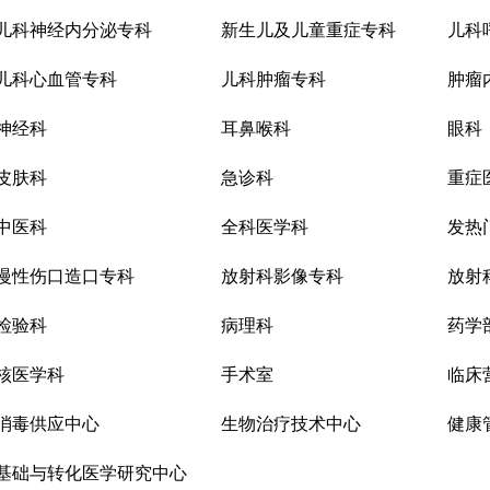
儿科神经内分泌专科
新生儿及儿童重症专科
儿科
儿科心血管专科
儿科肿瘤专科
肿瘤
神经科
耳鼻喉科
眼科
皮肤科
急诊科
重症
中医科
全科医学科
发热
慢性伤口造口专科
放射科影像专科
放射
检验科
病理科
药学
核医学科
手术室
临床
消毒供应中心
生物治疗技术中心
健康
基础与转化医学研究中心