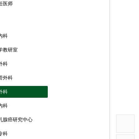
任医师
采购公告（其他类）
采购公告（2025年7月前）
结果公告
内科
失信供应商名单
学教研室
其他（表单下载及指引）
外科
2023年以前
管外科
外科
内科
乳腺癌研究中心
专科