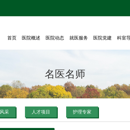
首页
医院概述
医院动态
就医服务
医院党建
科室
医院简介
医院新闻
出诊信息
现任领导
媒体聚焦
门诊服务
门诊就诊流程
组织架构
医院公告
信息公开
住院服务
检查预约、报告发放
病案复印申请指引
名医名师
百年逸仙
院训 院歌 院徽
电子院刊
阳光用药信息
医保指南
药品目录
交通指引
医院形象宣传片
视觉逸仙
体检服务
体检预约
广州医保
医院画册
健康教育
体检须知
生育保险
院史荟萃
体检流程
工伤保险
风采
人才项目
护理专家
数字虚拟医学博物馆
省内异地医保
体检套餐
报告查询
跨省医保