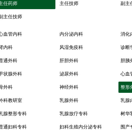
主任药师
主任技师
副主
副主任技师
心血管内科
内分泌内科
消化
肾内科
风湿免疫科
诊断
普通外科
肝胆外科
胆胰
甲状腺外科
泌尿外科
心血
骨外科
神经外科
整形
外科教研室
乳腺外科
乳腺
乳腺整形专科
乳腺放疗专科
树华
普通妇科专科
妇科生殖内分泌专科
围产