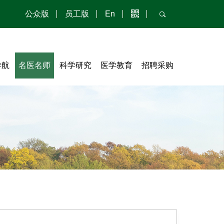
公众版
员工版
En
导航
名医名师
科学研究
医学教育
招聘采购
本科教育
研究新发现
人才招聘
调研公告
研究生教育
科研简介
采购专栏
调研公告（设备与耗材类）
毕业后医学教育及继续医学教育
通知公告
采购公告（设备与耗材类）
护理教育
科研平台
采购公告（总务类）
逸仙医学教育系统
成果专利
采购公告（基建类）
医学教育基金会
学术规范
新时代科学家精神
采购公告（信息类）
临床研究招募
学术规范
采购公告（安保类）
采购公告（药学类）