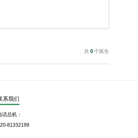
共
0
个医生
联系我们
电话总机：
20-81332199